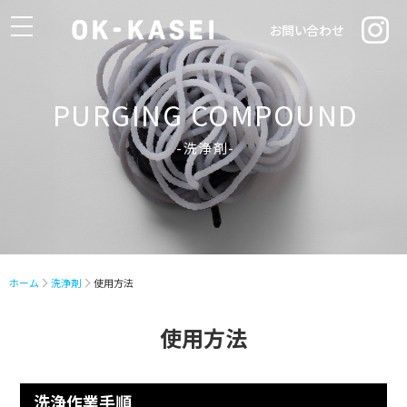
toggle
お問い合わせ
navigation
PURGING COMPOUND
-洗浄剤-
ホーム
洗浄剤
使用方法
使用方法
洗浄作業手順