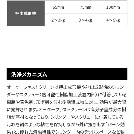
65mm
75mm
100mm
押出成形機
2～3kg
3～4kg
4～5kg
洗浄メカニズム
オーケーファストクリーンは押出成形機や射出成形機のシリン
ダーやスクリュー（熱可塑性樹脂加工装置内部）に付着している
樹脂や着色剤、充填剤を含む樹脂組成物に対し、効果が最大限
に発揮されます。オーケーファストクリーンは高分子量成分の樹
脂が基材となっており、シリンダーやスクリューに付着している
汚れを餅のような粘性を保持しながら外に掻き出す「パージ効
果」と、優れた溶融特性でシリンダー内のデッドスペースなど狭