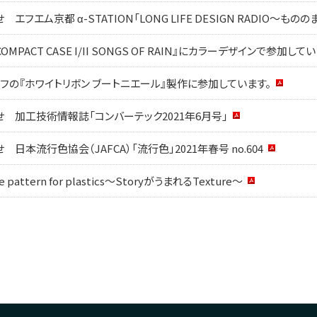
フエム京都 α-STATION「LONG LIFE DESIGN RADIO～もののま
 COMPACT CASE I/II SONGS OF RAIN』にカラーデザインで参加して
フの『ホワイトリボン ブートニエール』製作に参加しています。
 加工技術情報誌「コンバーテック2021年6月号」
日本流行色協会（JAFCA）「流行色」2021年春号 no.604
attern for plastics～StoryがうまれるTexture～