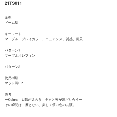
21TS011
金型
ドーム型
キーワード
マーブル、プレイカラー、ニュアンス、質感、風景
パターン1
マーブルオレフィン
パターン2
使用樹脂
マット調PP
備考
ーColors 太陽が遠のき、夕方と夜が混ざり合うー
その瞬間は二度とない、美しく儚い色の共演。