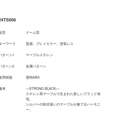
24TS006
金型
ドーム型
キーワード
質感、プレイカラー、塗装レス
パターン1
マーブルスチレン
パターン2
金属パターン
使用樹脂
透明ABS
備考
―STRONG BLACK―
スチレン系マーブルで生まれた新しいブラック表
現。
シルバーの粒径違いのマーブルが奏でるハーモニ
ー。