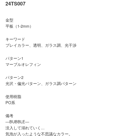
24TS007
金型
平板（1-2mm）
キーワード
プレイカラー、透明、ガラス調、光干渉
パターン1
マーブルオレフィン
パターン2
光沢・偏光パターン、ガラス調パターン
使用樹脂
PO系
備考
―BUBBLE―
没入して溺れていく...
気泡が入ったような不思議なカラー。