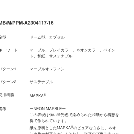
MB/M/PPM-A2304117-16
金型
ドーム型、カプセル
キーワード
マーブル、プレイカラー、ネオンカラー、ペイン
ト、和紙、サステナブル
パターン1
マーブルオレフィン
パターン2
サステナブル
使用樹脂
®
MAPKA
備考
ーNEON MARBLEー
この表現は強い蛍光色で染められた和紙から着想を
得て作られています。
®
紙を原料としたMAPKA
のピュアな白さに、ネオ
ンカラーがアクセントとなり、従来のプラスチック