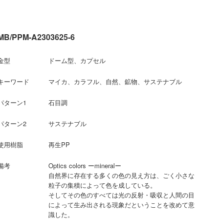
MB/PPM-A2303625-6
金型
ドーム型、カプセル
キーワード
マイカ、カラフル、自然、鉱物、サステナブル
パターン1
石目調
パターン2
サステナブル
使用樹脂
再生PP
備考
Optics colors ーmineralー
自然界に存在する多くの色の見え方は、ごく小さな
粒子の集積によって色を成している。
そしてその色のすべては光の反射・吸収と人間の目
によって生み出される現象だということを改めて意
識した。