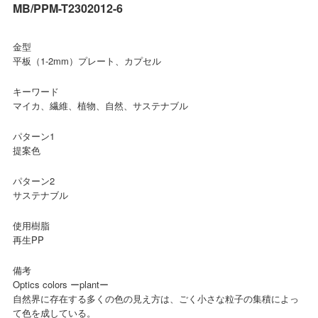
MB/PPM-T2302012-6
金型
平板（1-2mm）プレート、カプセル
キーワード
マイカ、繊維、植物、自然、サステナブル
パターン1
提案色
パターン2
サステナブル
使用樹脂
再生PP
備考
Optics colors ーplantー
自然界に存在する多くの色の見え方は、ごく小さな粒子の集積によっ
て色を成している。