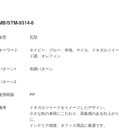
MB/STM-9314-6
金型
瓦型
キーワード
ネイビー、ブルー、布地、マイカ、ドネガルツイー
ド調、オレフィン
パターン1
布調パターン
パターン2
使用樹脂
PP
備考
ドネガルツイードをイメージしたデザイン。
小さな粒の表現にこだわり、高級感のある仕上がり
に。
インテリア雑貨、オフィス用品に最適です。