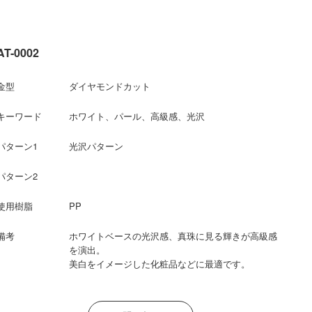
AT-0002
金型
ダイヤモンドカット
キーワード
ホワイト、パール、高級感、光沢
パターン1
光沢パターン
パターン2
使用樹脂
PP
備考
ホワイトベースの光沢感、真珠に見る輝きが高級感
を演出。
美白をイメージした化粧品などに最適です。