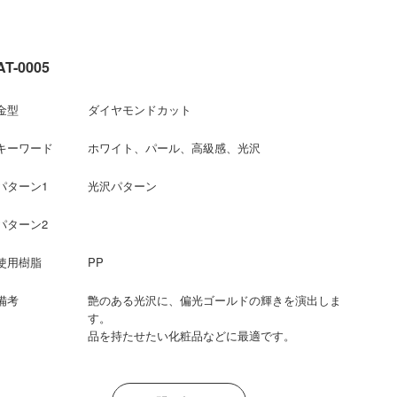
AT-0005
金型
ダイヤモンドカット
キーワード
ホワイト、パール、高級感、光沢
パターン1
光沢パターン
パターン2
使用樹脂
PP
備考
艶のある光沢に、偏光ゴールドの輝きを演出しま
す。
品を持たせたい化粧品などに最適です。