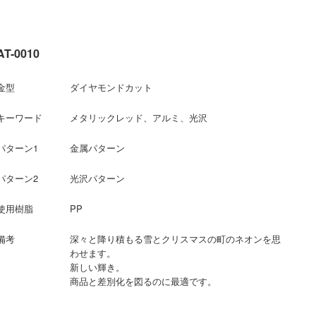
AT-0010
金型
ダイヤモンドカット
キーワード
メタリックレッド、アルミ、光沢
パターン1
金属パターン
パターン2
光沢パターン
使用樹脂
PP
備考
深々と降り積もる雪とクリスマスの町のネオンを思
わせます。
新しい輝き。
商品と差別化を図るのに最適です。