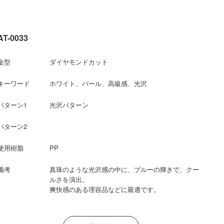
AT-0033
金型
ダイヤモンドカット
キーワード
ホワイト、パール、高級感、光沢
パターン1
光沢パターン
パターン2
使用樹脂
PP
備考
真珠のような光沢感の中に、ブルーの輝きで、クー
ルさを演出。
爽快感のある理容品などに最適です。