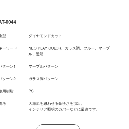
AT-0044
金型
ダイヤモンドカット
キーワード
NEO PLAY COLOR、ガラス調、ブルー、マーブ
ル、透明
パターン1
マーブルパターン
パターン2
ガラス調パターン
使用樹脂
PS
備考
大海原を思わせる豪快さを演出。
インテリア照明のカバーなどに最適です。