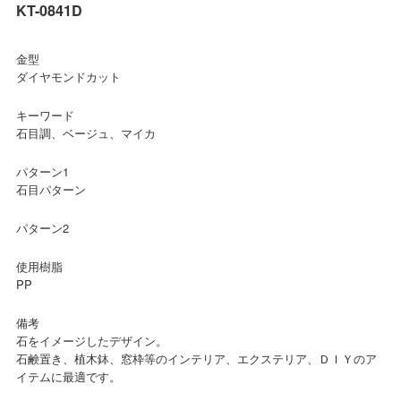
KT-0841D
金型
ダイヤモンドカット
キーワード
石目調、ベージュ、マイカ
パターン1
石目パターン
パターン2
使用樹脂
PP
備考
石をイメージしたデザイン。
石鹸置き、植木鉢、窓枠等のインテリア、エクステリア、ＤＩＹのア
イテムに最適です。