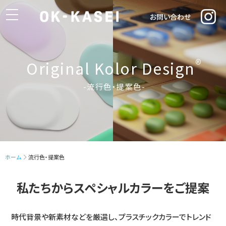
toggle
お問い合わせ
navigation
®
Original Kolor Design
-流行色・提案色-
ホーム
流行色・提案色
私たちからスペシャルカラーをご提案
時代背景や新素材などを厳選し、プラスチックカラーでトレンド