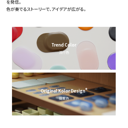
を発信。
色が奏でるストーリーで、アイデアが広がる。
Trend Color
流行色
®
Original Kolor Design
提案色