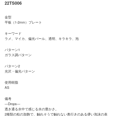
22TS006
金型
平板（1-2mm）プレート
キーワード
ラメ、マイカ、偏光パール、透明、キラキラ、泡
パターン1
ガラス調パターン
パターン2
光沢・偏光パターン
使用樹脂
AS
備考
―Drops―
透き通る水中で感じる水の豊かさ。
2種類の粒の加飾で、触れそうで触れない奥行きのある儚い泡沫の表