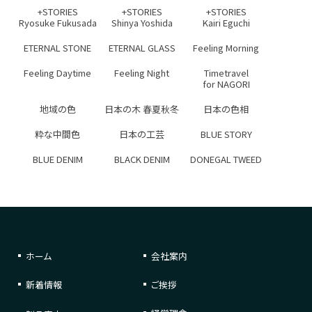
+STORIES
+STORIES
+STORIES
Ryosuke Fukusada
Shinya Yoshida
Kairi Eguchi
ETERNAL STONE
ETERNAL GLASS
Feeling Morning
Feeling Daytime
Feeling Night
Timetravel
for NAGORI
地域の色
日本の木 春夏秋冬
日本の色相
粋な中間色
日本の工芸
BLUE STORY
BLUE DENIM
BLACK DENIM
DONEGAL TWEED
ホーム
会社案内
新着情報
ご挨拶