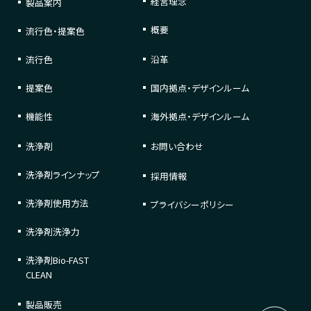
経営理念
製品案内
概要
流行色・提案色
流行色
沿革
提案色
国内拠点・デザインルーム
機能性
海外拠点・デザインルーム
洗浄剤
お問い合わせ
洗浄剤
ラインナップ
採用情報
洗浄剤
使用方法
プライバシーポリシー
洗浄剤
洗浄力
洗浄剤
Bio-FAST
CLEAN
製品販売