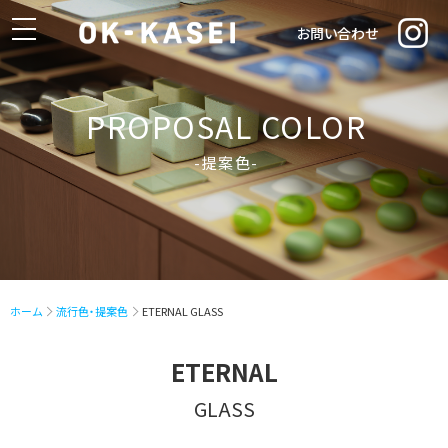
toggle
お問い合わせ
navigation
PROPOSAL COLOR
-提案色-
ホーム
流行色・提案色
ETERNAL GLASS
ETERNAL
GLASS