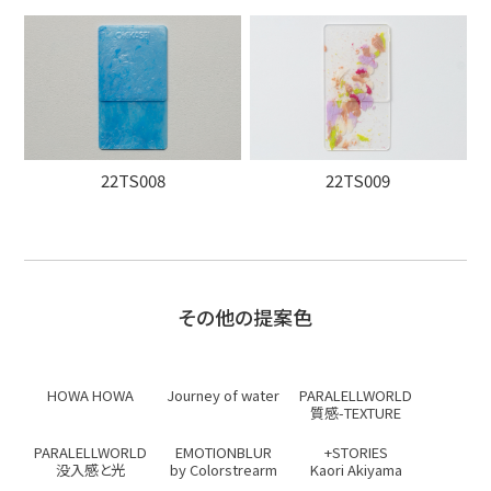
22TS008
22TS009
その他の提案色
HOWA HOWA
Journey of water
PARALELLWORLD
質感-TEXTURE
PARALELLWORLD
EMOTIONBLUR
+STORIES
没入感と光
by Colorstrearm
Kaori Akiyama