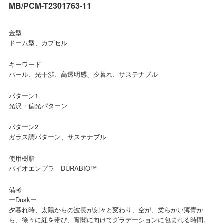
MB/PCM-T2301763-11
金型
ドーム型、カプセル
キーワード
パール、光干渉、高透明感、夕暮れ、サステナブル
パターン1
光沢・偏光パターン
パターン2
ガラス調パターン、サステナブル
使用樹脂
バイオエンプラ DURABIO™
備考
ーDuskー
夕暮れ時、太陽からの波長が刻々と変わり、空が、柔らかい薄青か
ら、徐々に紅を帯び、宵闇に向けてグラデーションに包まれる時間。