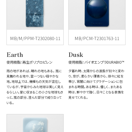
MB/M/PPM-T2302080-11
MB/PCM-T2301763-11
Earth
Dusk
使用樹脂：再生ポリプロピレン
使用樹脂：バイオエンプラDURABIO™
雨の地があれば、晴れの地もある。 嵐に
夕暮れ時、太陽からの波長が刻々と変わ
見舞われる地や、雲一つない穏やかな
り、空が、柔らかい薄青から、徐々に紅を
地。地球上では、幾種もの天気が混在し
帯び、宵闇に向けてグラデーションに包
ているが、宇宙からみた地球は美しく見え
まれる時間。ある時は、優しく、またある
るらしい。掌に収まるこの小さな地球もき
時は、鮮やかで強く、日々ことなる表情を
っと、嵐の部分、澄んだ部分で成り立って
見せてくれる。
いる。