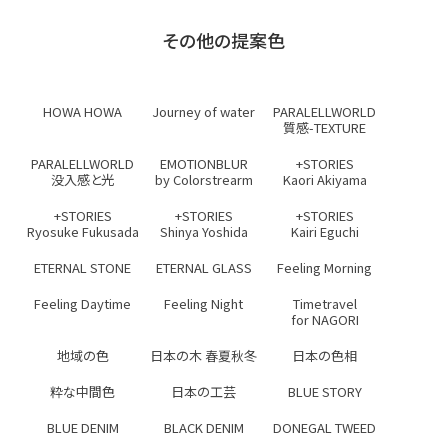
その他の提案色
HOWA HOWA
Journey of water
PARALELLWORLD
質感-TEXTURE
PARALELLWORLD
EMOTIONBLUR
+STORIES
没入感と光
by Colorstrearm
Kaori Akiyama
+STORIES
+STORIES
+STORIES
Ryosuke Fukusada
Shinya Yoshida
Kairi Eguchi
ETERNAL STONE
ETERNAL GLASS
Feeling Morning
Feeling Daytime
Feeling Night
Timetravel
for NAGORI
地域の色
日本の木 春夏秋冬
日本の色相
粋な中間色
日本の工芸
BLUE STORY
BLUE DENIM
BLACK DENIM
DONEGAL TWEED