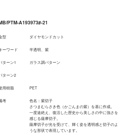
MB/PTM-A193973#-21
金型
ダイヤモンドカット
キーワード
半透明、紫
パターン1
ガラス調パターン
パターン2
使用樹脂
PET
備考
色名：紫切子
さつまむらさき色（かごんまの紫）を基に作成。
一度途絶え、復活した歴史から美しさの中に強さを
感じる薩摩切子。
薩摩切子が光を受けて、輝く姿を透明感と切子のよ
うな形状で表現しています。