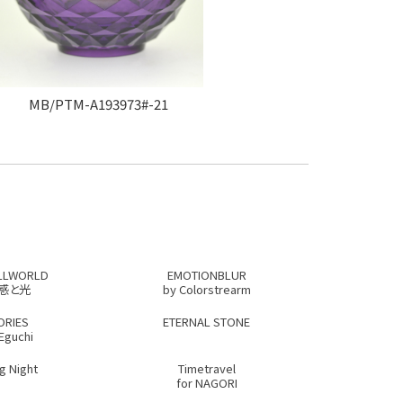
MB/PTM-A193973#-21
LLWORLD
EMOTIONBLUR
感と光
by Colorstrearm
ORIES
ETERNAL STONE
 Eguchi
g Night
Timetravel
for NAGORI