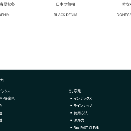
 春夏秋冬
日本の色相
粋な
DENIM
BLACK DENIM
DONEGA
内
洗浄剤
デックス
色・提案色
インデックス
色
ラインナップ
色
使用方法
性
洗浄力
Bio-FAST CLEAN