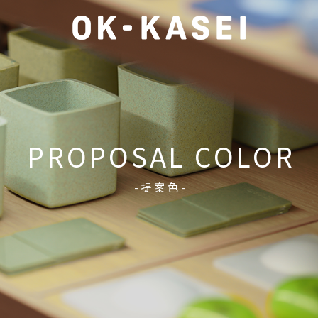
PROPOSAL COLOR
-提案色-