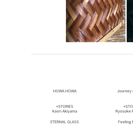
HOWA HOWA
Journey 
+STORIES
+STO
Kaori Akiyama
Ryosuke 
ETERNAL GLASS
Feeling