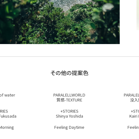
その他の提案色
of water
PARALELLWORLD
PARALE
質感-TEXTURE
没入
RIES
+STORIES
+ST
Fukusada
Shinya Yoshida
Kairi
 Morning
Feeling Daytime
Feelin