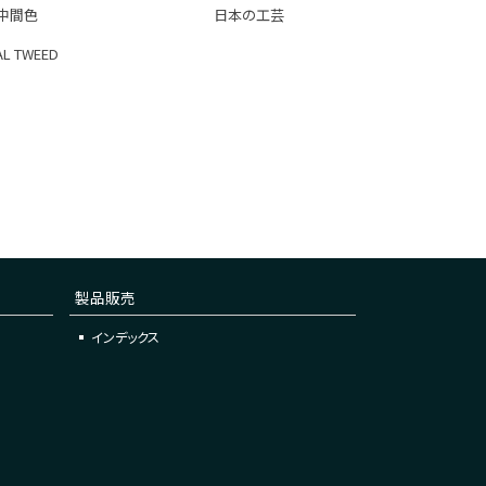
中間色
日本の工芸
L TWEED
製品販売
インデックス