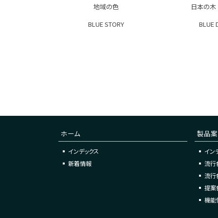
地域の色
日本の木
BLUE STORY
BLUE 
ホーム
製品案
インデックス
イン
新着情報
流行
流行
提案
機能