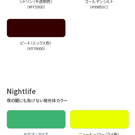
シトリン（半透明色）
ゴールデンシルト
（#FF5900）
（#99855C）
ピート（ミックス色）
（#370000）
N
ightlife
夜の闇にも負けない発光体カラー
ドラゴンアイズ
ニューヒーロー（ラメ色）