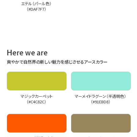
エテル（パール色）
（#DAF7F7）
H
ere we are
爽やかで自然界の新しい魅力を感じさせるアースカラー
マジックカーペット
マーメイドラグーン（半透明色）
（#C4C82C）
（#91EBD8）