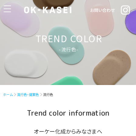
toggle
お問い合わせ
navigation
TREND COLOR
-流行色-
ホーム
流行色・提案色
流行色
Trend color information
オーケー化成からみなさまへ