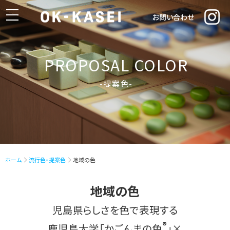
toggle
お問い合わせ
navigation
PROPOSAL COLOR
-提案色-
ホーム
流行色・提案色
地域の色
地域の色
児島県らしさを色で表現する
®
鹿児島大学「かごんまの色
」×