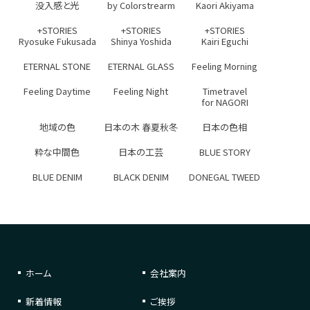
没入感と光
by Colorstrearm
Kaori Akiyama
+STORIES
+STORIES
+STORIES
Ryosuke Fukusada
Shinya Yoshida
Kairi Eguchi
ETERNAL STONE
ETERNAL GLASS
Feeling Morning
Feeling Daytime
Feeling Night
Timetravel
for NAGORI
地域の色
日本の木 春夏秋冬
日本の色相
粋な中間色
日本の工芸
BLUE STORY
BLUE DENIM
BLACK DENIM
DONEGAL TWEED
ホーム
会社案内
新着情報
ご挨拶