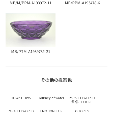
MB/M/PPM-A193972-11
MB/PPM-A193478-6
MB/PTM-A193973#-21
その他の提案色
HOWA HOWA
Journey of water
PARALELLWORLD
質感-TEXTURE
PARALELLWORLD
EMOTIONBLUR
+STORIES