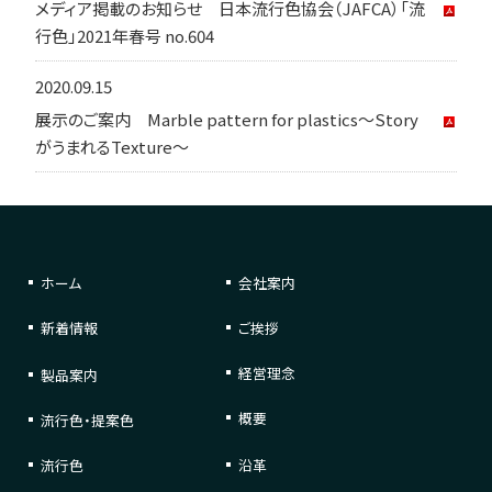
メディア掲載のお知らせ 日本流行色協会（JAFCA）「流
行色」2021年春号 no.604
2020.09.15
展示のご案内 Marble pattern for plastics～Story
がうまれるTexture～
ホーム
会社案内
新着情報
ご挨拶
経営理念
製品案内
概要
流行色・提案色
流行色
沿革