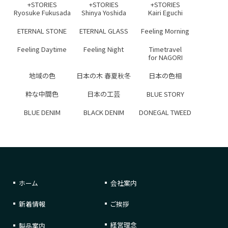
+STORIES
+STORIES
+STORIES
Ryosuke Fukusada
Shinya Yoshida
Kairi Eguchi
ETERNAL STONE
ETERNAL GLASS
Feeling Morning
Feeling Daytime
Feeling Night
Timetravel
for NAGORI
地域の色
日本の木 春夏秋冬
日本の色相
粋な中間色
日本の工芸
BLUE STORY
BLUE DENIM
BLACK DENIM
DONEGAL TWEED
ホーム
会社案内
新着情報
ご挨拶
経営理念
製品案内