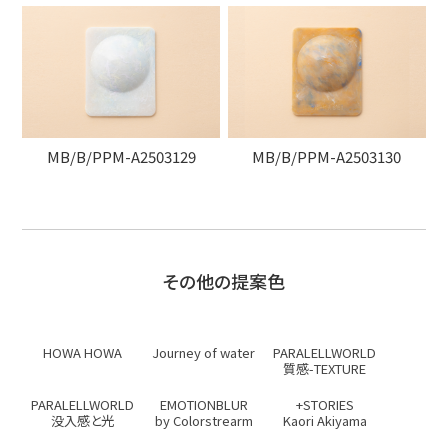
MB/B/PPM-A2503129
MB/B/PPM-A2503130
その他の提案色
HOWA HOWA
Journey of water
PARALELLWORLD
質感-TEXTURE
PARALELLWORLD
EMOTIONBLUR
+STORIES
没入感と光
by Colorstrearm
Kaori Akiyama