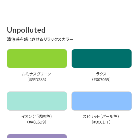
U
npolluted
清涼感を感じさせるリラックスカラー
ルミナスグリーン
ラクス
（#8FD235）
（#00706B）
イオン（半透明色）
スピリット（パール色）
（#A6E6D9）
（#8CC1FF）