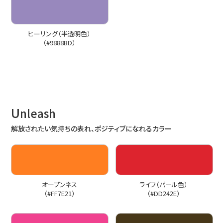
ヒーリング（半透明色）
（#9888BD）
U
nleash
解放されたい気持ちの表れ、ポジティブになれるカラー
オープンネス
ライフ（パール色）
（#FF7E21）
（#DD242E）