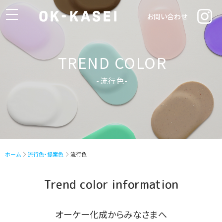
toggle
お問い合わせ
navigation
TREND COLOR
-流行色-
ホーム
流行色・提案色
流行色
Trend color information
オーケー化成からみなさまへ