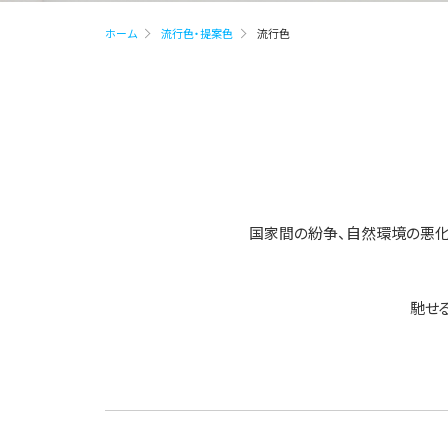
ホーム
流行色・提案色
流行色
国家間の紛争、
自然環境の悪化
馳せ