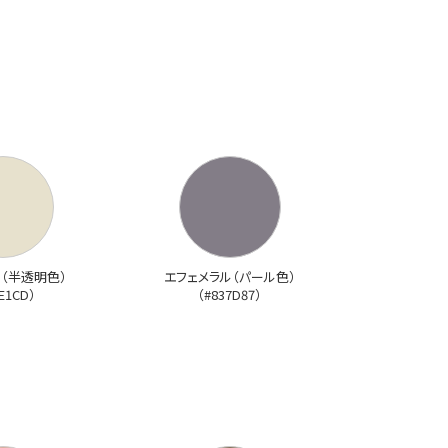
（半透明色）
エフェメラル（パール色）
E1CD）
（#837D87）