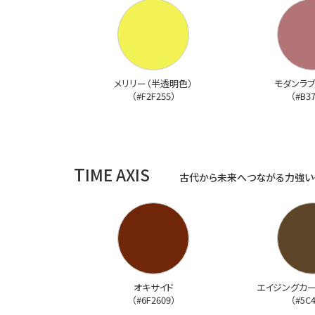
メリリー（半透明色）
モダンラブ
（#F2F255）
（#B3
T
IME AXIS
古代から未来へつながる力強い
オキサイド
エイジングカー
（#6F2609）
（#5C