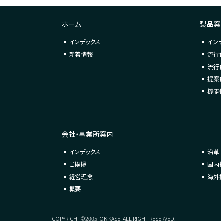
ホーム
製品案
インデックス
イン
新着情報
流行
流行
提案
機能
会社・事業所案内
インデックス
沿革
ご挨拶
国内
経営理念
海外
概要
COPYRIGHT©2005-OK KASEI ALL RIGHT RESERVED.