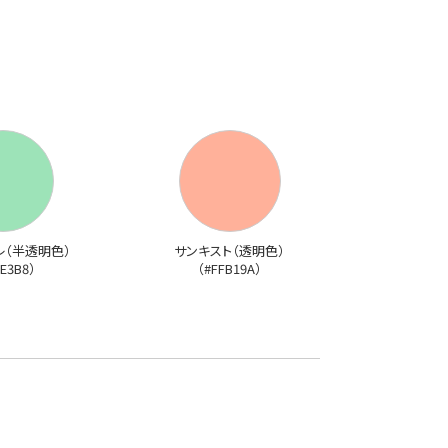
レ（半透明色）
サンキスト（透明色）
E3B8）
（#FFB19A）