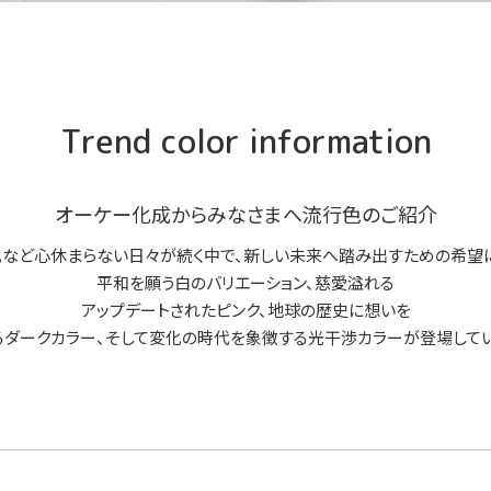
Trend color information
オーケー化成からみなさまへ
流行色のご紹介
など心休まらない日々が続く中で、
新しい未来へ踏み出すための
希望
平和を願う白のバリエーション、慈愛溢れる
アップデートされたピンク、地球の歴史に想いを
るダークカラー、そして変化の時代を象徴する
光干渉カラーが登場してい