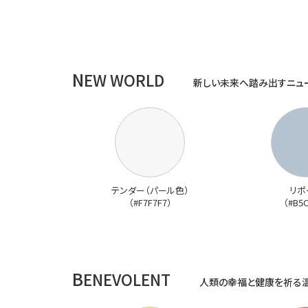
N
EW WORLD
新しい未来へ踏み出すニュ
テンダー（パール色）
リポ
（#F7F7F7）
（#B5
B
ENEVOLENT
人類の幸福と健康を祈る