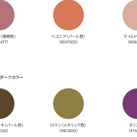
（透明色）
ベゴニア（パール色）
マイル
7477）
（#D97855）
（#DB
ダークカラー
キ（パール色）
ロマン（メタリック色）
タリ
4526）
（#8C8042）
（#7A