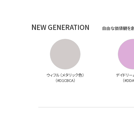
N
EW GENERATION
自由な価値観を
ウィフル（メタリック色）
デイドリー
（#D1CBCA）
（#DD