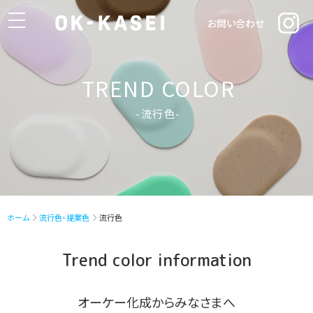
toggle
お問い合わせ
navigation
TREND COLOR
-流行色-
ホーム
流行色・提案色
流行色
Trend color information
オーケー化成からみなさまへ