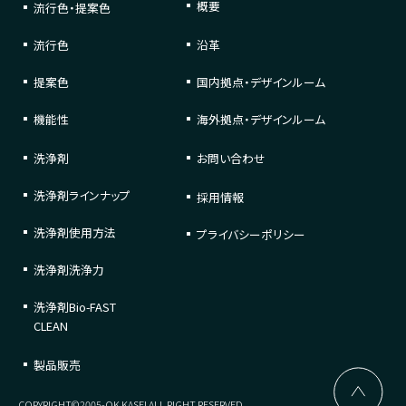
概要
流行色・提案色
流行色
沿革
提案色
国内拠点・デザインルーム
機能性
海外拠点・デザインルーム
洗浄剤
お問い合わせ
洗浄剤
ラインナップ
採用情報
洗浄剤
使用方法
プライバシーポリシー
洗浄剤
洗浄力
洗浄剤
Bio-FAST
CLEAN
製品販売
COPYRIGHT©2005-OK KASEI ALL RIGHT RESERVED.