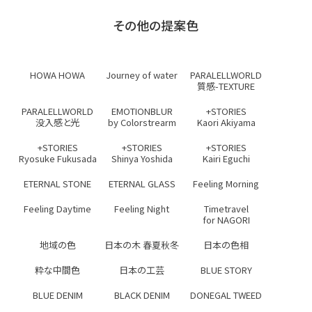
その他の提案色
HOWA HOWA
Journey of water
PARALELLWORLD
質感-TEXTURE
PARALELLWORLD
EMOTIONBLUR
+STORIES
没入感と光
by Colorstrearm
Kaori Akiyama
+STORIES
+STORIES
+STORIES
Ryosuke Fukusada
Shinya Yoshida
Kairi Eguchi
ETERNAL STONE
ETERNAL GLASS
Feeling Morning
Feeling Daytime
Feeling Night
Timetravel
for NAGORI
地域の色
日本の木 春夏秋冬
日本の色相
粋な中間色
日本の工芸
BLUE STORY
BLUE DENIM
BLACK DENIM
DONEGAL TWEED