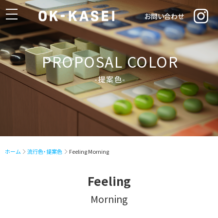
toggle
お問い合わせ
navigation
PROPOSAL COLOR
-提案色-
ホーム
流行色・提案色
Feeling Morning
Feeling
Morning