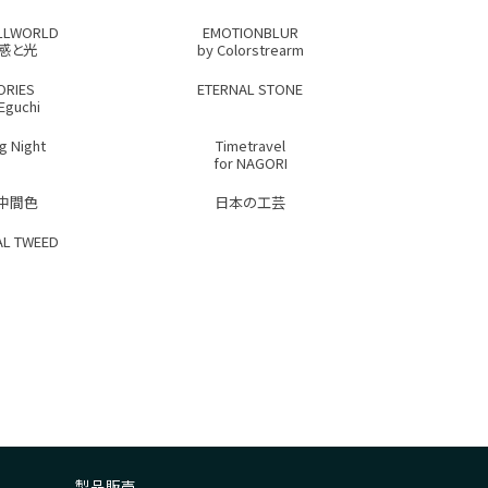
LLWORLD
EMOTIONBLUR
感と光
by Colorstrearm
ORIES
ETERNAL STONE
 Eguchi
g Night
Timetravel
for NAGORI
中間色
日本の工芸
L TWEED
製品販売