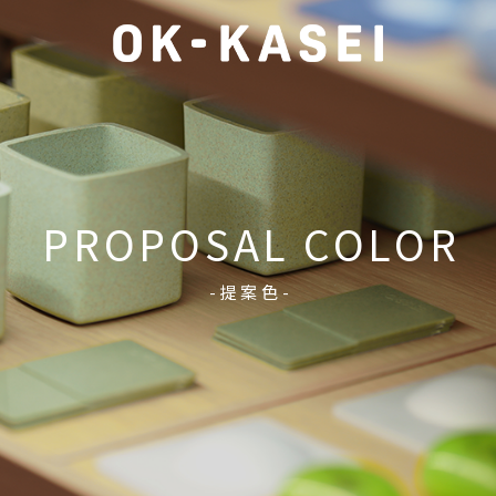
PROPOSAL COLOR
-提案色-