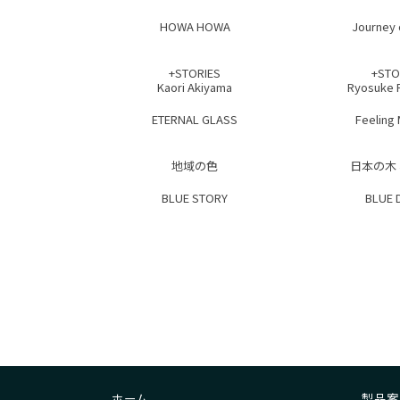
HOWA HOWA
Journey 
+STORIES
+STO
Kaori Akiyama
Ryosuke 
ETERNAL GLASS
Feeling
地域の色
日本の木
BLUE STORY
BLUE 
ホーム
製品案