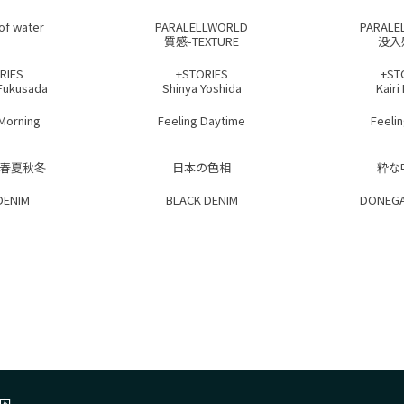
of water
PARALELLWORLD
PARALE
質感-TEXTURE
没入
RIES
+STORIES
+ST
Fukusada
Shinya Yoshida
Kairi
 Morning
Feeling Daytime
Feelin
 春夏秋冬
日本の色相
粋な
DENIM
BLACK DENIM
DONEGA
内